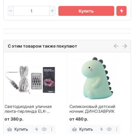
Купить
С этим товаром также покупают
Светодиодная уличная
Силиконовый детский
лента-гирлянда ELK-
ночник ДИНОЗАВРИК
BLEDOMA RGB led
от 380 р.
от 480 р.
многоцветная 15 м
Купить
Купить