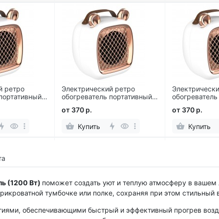
й ретро
Электрический ретро
Электрически
портативный с
обогреватель портативный с
обогреватель
Ушками
Ушками
от 370 р.
от 370 р.
Купить
Купить
та
ь (1200 Вт)
поможет создать уют и теплую атмосферу в вашем
 прикроватной тумбочке или полке, сохраняя при этом стильный 
иями, обеспечивающими быстрый и эффективный прогрев возд