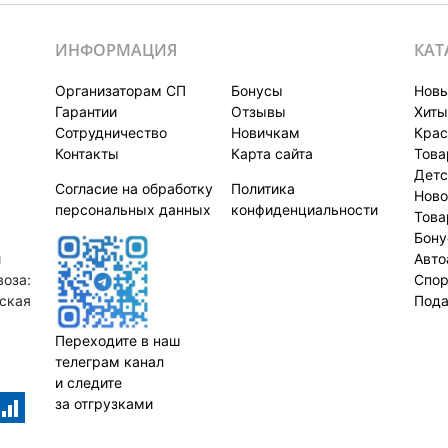
ИНФОРМАЦИЯ
КАТ
Организаторам СП
Бонусы
Новы
Гарантии
Отзывы
Хиты
Сотрудничество
Новичкам
Крас
Контакты
Карта сайта
Това
Детс
Согласие на обработку
Политика
Ново
персональных данных
конфиденциальности
Това
Бон
й
Авто
оза:
Спор
нская
Пода
Переходите в наш
телеграм канал
и следите
за отгрузками