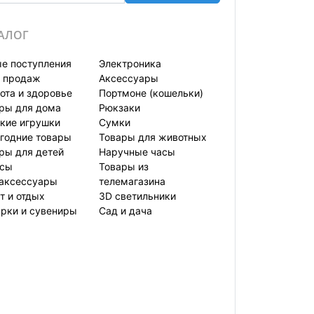
АЛОГ
е поступления
Электроника
 продаж
Аксессуары
ота и здоровье
Портмоне (кошельки)
ры для дома
Рюкзаки
кие игрушки
Сумки
годние товары
Товары для животных
ры для детей
Наручные часы
усы
Товары из
аксессуары
телемагазина
т и отдых
3D светильники
рки и сувениры
Сад и дача