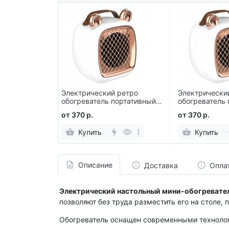
 ретро
Электрический ретро
Электрически
портативный с
обогреватель портативный с
обогреватель 
Ушками
Ушками
от 370 р.
от 370 р.
Купить
Купить
Описание
Доставка
Опла
Электрический настольный мини-обогревател
позволяют без труда разместить его на столе,
Обогреватель оснащен современными технолог