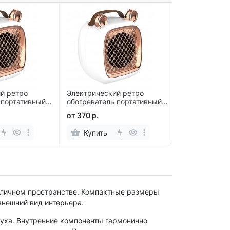
й ретро
Электрический ретро
Электрическ
 портативный с
обогреватель портативный с
обогреватель
Ушками
Ушками
от 370 р.
от 370 р.
Купить
Купить
 личном пространстве. Компактные размеры
внешний вид интерьера.
уха. Внутренние компоненты гармонично