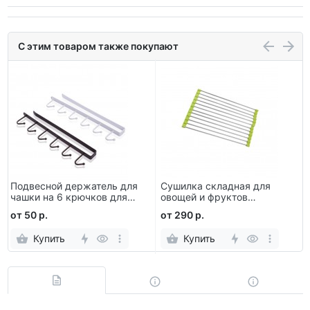
С этим товаром также покупают
Подвесной держатель для
Сушилка складная для
чашки на 6 крючков для
овощей и фруктов
кухонного шкафа
Multifunctional kitchen rack
от 50 р.
от 290 р.
34 х 47 см
Купить
Купить