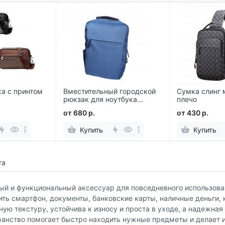
а с принтом
Вместительный городской
Сумка слинг 
рюкзак для ноутбука
плечо
городской с USB слотом
от 680 р.
от 430 р.
Купить
Купить
та
ый и функциональный аксессуар для повседневного использован
ть смартфон, документы, банковские карты, наличные деньги,
ую текстуру, устойчива к износу и проста в уходе, а надежна
анство помогает быстро находить нужные предметы и делает