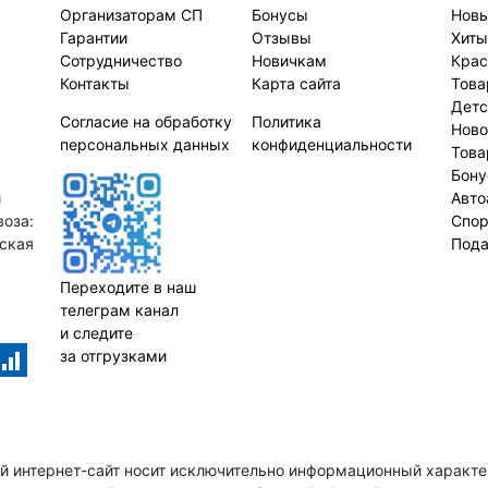
Организаторам СП
Бонусы
Новы
Гарантии
Отзывы
Хиты
Сотрудничество
Новичкам
Крас
Контакты
Карта сайта
Това
Детс
Согласие на обработку
Политика
Ново
персональных данных
конфиденциальности
Това
Бон
й
Авто
оза:
Спор
нская
Пода
Переходите в наш
телеграм канал
и следите
за отгрузками
й интернет-сайт носит исключительно информационный характер