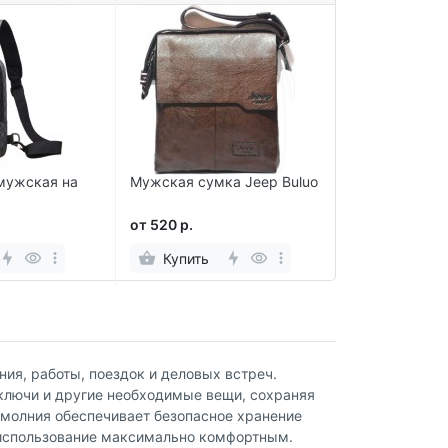
мужская на
Мужская сумка Jeep Buluo
Вместительн
рюкзак
от 520 р.
от 580 р.
Купить
Купить
ия, работы, поездок и деловых встреч.
 ключи и другие необходимые вещи, сохраняя
я молния обеспечивает безопасное хранение
 использование максимально комфортным.