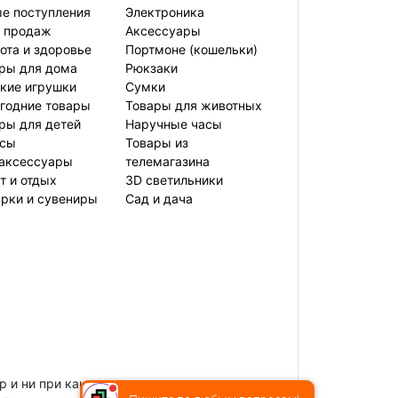
е поступления
Электроника
 продаж
Аксессуары
ота и здоровье
Портмоне (кошельки)
ры для дома
Рюкзаки
кие игрушки
Сумки
годние товары
Товары для животных
ры для детей
Наручные часы
усы
Товары из
аксессуары
телемагазина
т и отдых
3D светильники
рки и сувениры
Сад и дача
 и ни при каких условиях