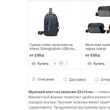
х сумок
Сумка-слинг мужская на
Мужская сумк
1 Large 28 х
плечо Shengtubolo USB-порт
через плечо
кодовый замок
от 230 р.
от 530 р.
Купить
Купить
Описание
Доставка
Опла
Мужской клатч из экокожи 25х14 см
— стильн
Компактный формат позволяет удобно размести
порядок внутри. Прочная экокожа имеет приятн
содержимого. Продуманное внутреннее простр