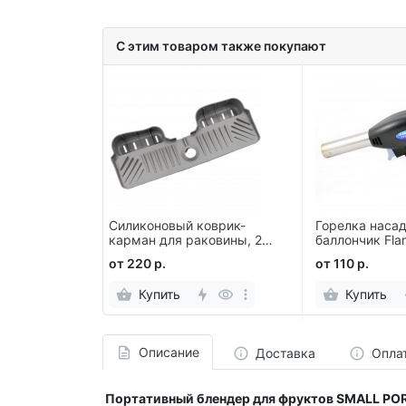
С этим товаром также покупают
ическая
Силиконовый коврик-
Горелка насад
r Dispenser
карман для раковины, 2
баллончик Fla
отделения
от 220 р.
от 110 р.
Купить
Купить
Описание
Доставка
Опла
Портативный блендер для фруктов SMALL PO