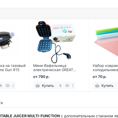
ка на газовый
Мини-Вафельница
Набор коврик
me Gun 915
электрическая GREAT
холодильнике
CHOICE для сэндвичей и
ящики, 6 шт
от 790 р.
от 70 р.
вафель
Купить
Купить
та
RTABLE JUICER MULTI-FUNCTION
с дополнительным стаканом яв