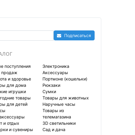
Подписаться
АЛОГ
е поступления
Электроника
 продаж
Аксессуары
ота и здоровье
Портмоне (кошельки)
ры для дома
Рюкзаки
кие игрушки
Сумки
годние товары
Товары для животных
ры для детей
Наручные часы
усы
Товары из
аксессуары
телемагазина
т и отдых
3D светильники
рки и сувениры
Сад и дача