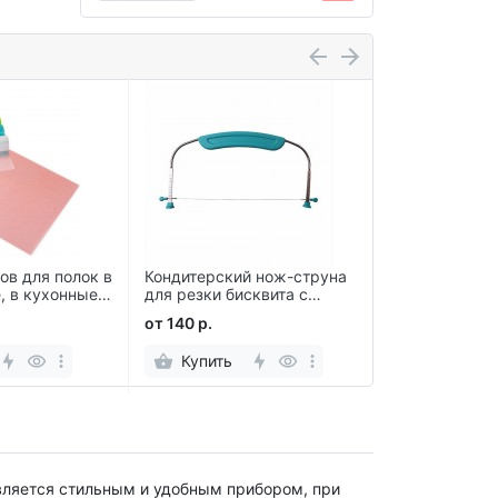
ов для полок в
Кондитерский нож-струна
Сушилка-орг
, в кухонные
для резки бисквита с
форм для вы
пластиковой рукояткой
регулируемы
от 140 р.
от 320 р.
Купить
Купить
ляется стильным и удобным прибором, при