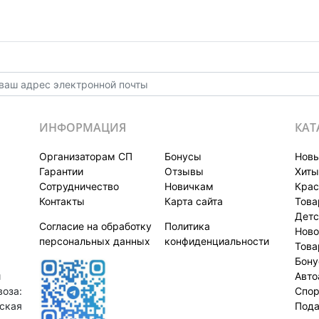
ИНФОРМАЦИЯ
КАТ
Организаторам СП
Бонусы
Новы
Гарантии
Отзывы
Хиты
Сотрудничество
Новичкам
Крас
Контакты
Карта сайта
Това
Детс
Согласие на обработку
Политика
Ново
персональных данных
конфиденциальности
Това
Бон
й
Авто
оза:
Спор
нская
Пода