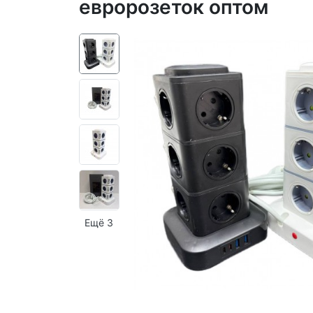
евророзеток оптом
Ещё 3