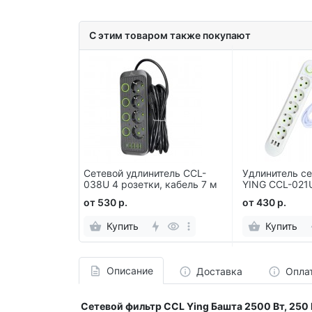
С этим товаром также покупают
р CCL YING
Сетевой удлинитель CCL-
Удлинитель с
250В длина
038U 4 розетки, кабель 7 м
YING CCL-021U
6
порта USB, 5 
от 530 р.
от 430 р.
Купить
Купить
Описание
Доставка
Опла
Сетевой фильтр CCL Ying
Башта 2500 Вт, 250 