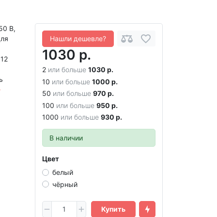
50 В,
для
Нашли дешевле?
1030 р.
 12
2
или больше
1030 р.
ь
10
или больше
1000 р.
→
50
или больше
970 р.
100
или больше
950 р.
1000
или больше
930 р.
В наличии
Цвет
белый
чёрный
Купить