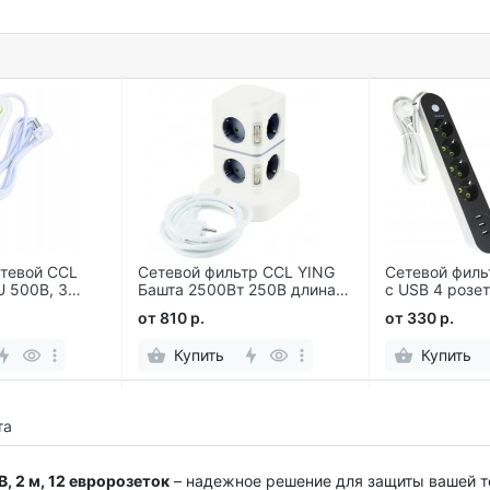
етевой CCL
Сетевой фильтр CCL YING
Сетевой филь
 500В, 3
Башта 2500Вт 250В длина
с USB 4 розет
розетки
провода 2 м, 8 евророзеток
1.8м
от 810 р.
от 330 р.
Купить
Купить
та
В, 2 м, 12 евророзеток
– надежное решение для защиты вашей те