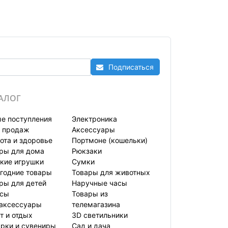
Подписаться
АЛОГ
е поступления
Электроника
 продаж
Аксессуары
ота и здоровье
Портмоне (кошельки)
ры для дома
Рюкзаки
кие игрушки
Сумки
годние товары
Товары для животных
ры для детей
Наручные часы
усы
Товары из
аксессуары
телемагазина
т и отдых
3D светильники
рки и сувениры
Сад и дача