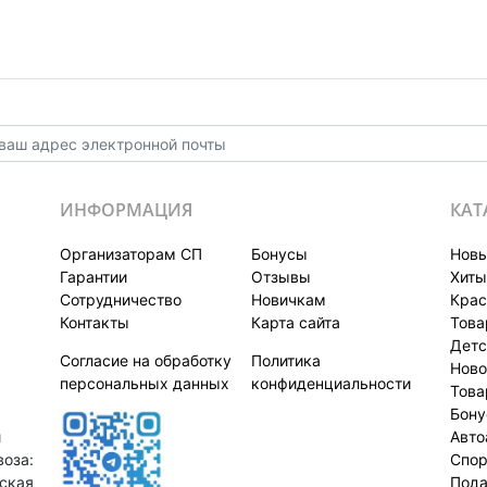
ИНФОРМАЦИЯ
КАТ
Организаторам СП
Бонусы
Новы
Гарантии
Отзывы
Хиты
Сотрудничество
Новичкам
Крас
Контакты
Карта сайта
Това
Детс
Согласие на обработку
Политика
Ново
персональных данных
конфиденциальности
Това
Бон
й
Авто
оза:
Спор
нская
Пода