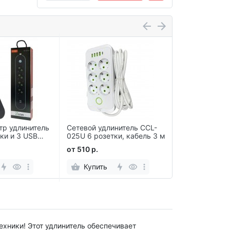
тр удлинитель
Сетевой удлинитель CCL-
Сетевой фил
ки и 3 USB
025U 6 розетки, кабель 3 м
Башта 2500В
провода 2 м,
от 510 р.
от 1030 р.
евророзеток
Купить
Купить
хники! Этот удлинитель обеспечивает